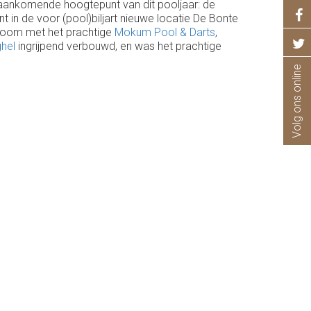
 aankomende hoogtepunt van dit pooljaar: de
t in de voor (pool)biljart nieuwe locatie De Bonte
droom met het prachtige
Mokum Pool & Darts
,
hel
ingrijpend verbouwd, en was het prachtige
Volg ons online