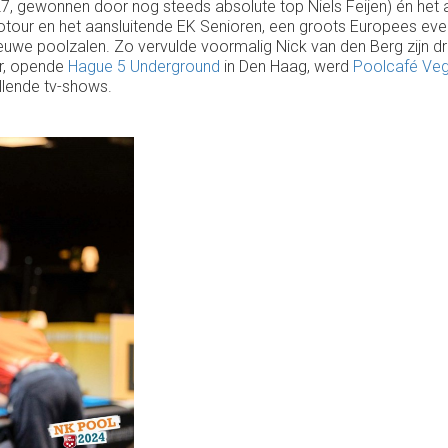
L7, gewonnen door nog steeds absolute top Niels Feijen) én het
urotour en het aansluitende EK Senioren, een groots Europees even
euwe poolzalen. Zo vervulde voormalig Nick van den Berg zijn 
er, opende
Hague 5 Underground
in Den Haag, werd
Poolcafé Veg
llende tv-shows.