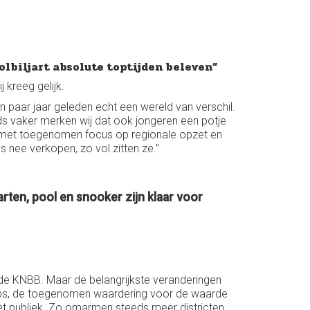
olbiljart absolute toptijden beleven”
 kreeg gelijk.
een paar jaar geleden echt een wereld van verschil.
teeds vaker merken wij dat ook jongeren een potje
eid met toegenomen focus op regionale opzet en
 nee verkopen, zo vol zitten ze.”
arten, pool en snooker zijn klaar voor
n de KNBB. Maar de belangrijkste veranderingen
clubs, de toegenomen waardering voor de waarde
et publiek. Zo omarmen steeds meer districten