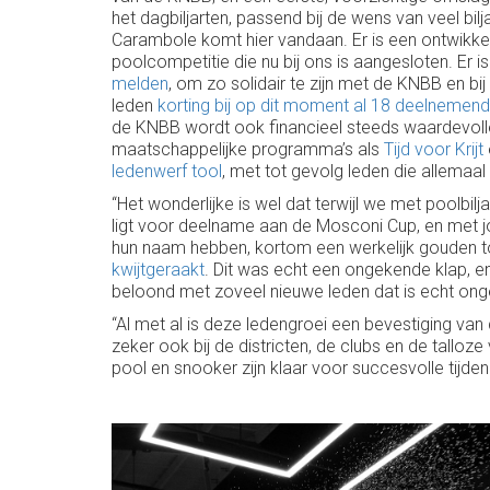
het dagbiljarten, passend bij de wens van veel bil
Carambole komt hier vandaan. Er is een ontwikke
poolcompetitie die nu bij ons is aangesloten. Er 
melden
, om zo solidair te zijn met de KNBB en bij
leden
korting bij op dit moment al 18 deelnemende
de KNBB wordt ook financieel steeds waardevoller! 
maatschappelijke programma’s als
Tijd voor Krijt
ledenwerf tool
, met tot gevolg leden die allemaa
“Het wonderlijke is wel dat terwijl we met poolbil
ligt voor deelname aan de Mosconi Cup, en met jon
hun naam hebben, kortom een werkelijk gouden 
kwijtgeraakt
. Dit was echt een ongekende klap, en v
beloond met zoveel nieuwe leden dat is echt ong
“Al met al is deze ledengroei een bevestiging van
zeker ook bij de districten, de clubs en de talloze
pool en snooker zijn klaar voor succesvolle tijden