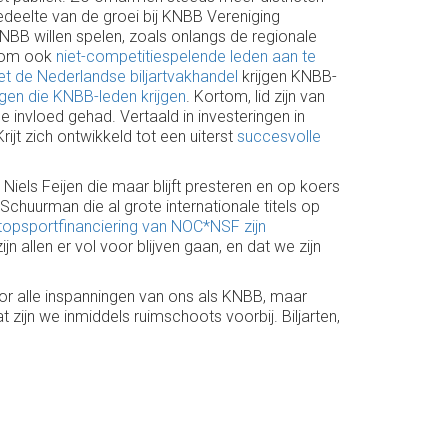
gedeelte van de groei bij KNBB Vereniging
BB willen spelen, zoals onlangs de regionale
en om ook
niet-competitiespelende leden aan te
 de Nederlandse biljartvakhandel
krijgen KNBB-
ngen die KNBB-leden krijgen
. Kortom, lid zijn van
e invloed gehad. Vertaald in investeringen in
rijt zich ontwikkeld tot een uiterst
succesvolle
Niels Feijen die maar blijft presteren en op koers
chuurman die al grote internationale titels op
topsportfinanciering van NOC*NSF zijn
n allen er vol voor blijven gaan, en dat we zijn
oor alle inspanningen van ons als KNBB, maar
t zijn we inmiddels ruimschoots voorbij. Biljarten,