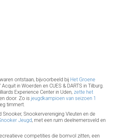
 waren ontstaan, bijvoorbeeld bij
Het Groene
BV Acquit in Woerden en CUES & DARTS in Tilburg.
lliards Experience Center in Uden,
zette het
ten door. Zo is
jeugdkampioen van seizoen 1
eg timmert.
end Snooker, Snookervereniging Vleuten en de
Snooker Jeugd
, met een ruim deelnemersveld en
recreatieve competities die bomvol zitten, een