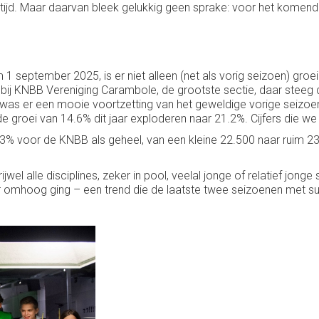
tijd. Maar daarvan bleek gelukkig geen sprake: voor het komende
september 2025, is er niet alleen (net als vorig seizoen) groei in a
bij KNBB Vereniging Carambole, de grootste sectie, daar steeg d
r was er een mooie voortzetting van het geweldige vorige seizoen
e groei van 14.6% dit jaar exploderen naar 21.2%. Cijfers die we 
m 3.3% voor de KNBB als geheel, van een kleine 22.500 naar ruim
ijwel alle disciplines, zeker in pool, veelal jonge of relatief jong
ar omhoog ging – een trend die de laatste twee seizoenen met s