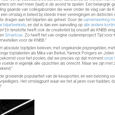
jarters om niet meer (laat) in de avond te spelen. Een belangrijk 
ling gaande van collegabonden die weer onder de vlag van de KN
is een omslag in beleid bij steeds meer verenigingen en district
 te dragen aan het biljarten als geheel. Door de
samenwerking met
 biljartwinkels
, en dat is dan een aanvulling op
alle andere korti
En tenslotte heeft ook de creativiteit bij onszelf als KNBB enig
en
Smartcue
. Zo heeft het van origine ouderenproject Tijd voor K
l meetellen voor de KNBB.”
jart absolute toptijden beleven, met ongekende prijzengelden, met 
ge toptalenten als Mika van Berkel, Yannick Pongers en Jolien S
toekomst voor het poolen, dat we precies op dat moment
onze 
oelde in eigenlijk alle opzichten als onrecht. Maar we zijn met zij
ekend.”
 de groeiende populariteit van de keusporten, en een beloning v
 vrijwilligers. Het omslagpunt waar we het al jaren over hadden, da
!"