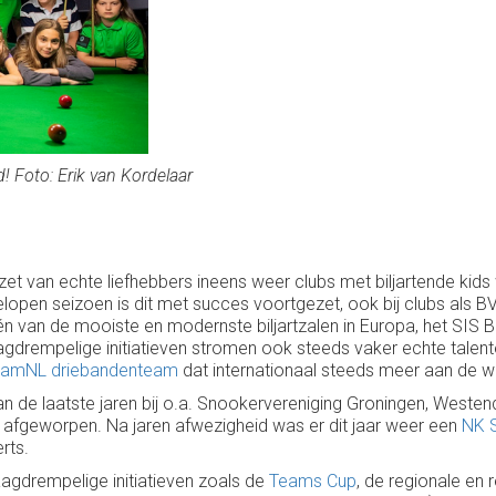
! Foto: Erik van Kordelaar
zet van echte liefhebbers ineens weer clubs met biljartende kids
elopen seizoen is dit met succes voortgezet, ook bij clubs als 
n van de mooiste en modernste biljartzalen in Europa, het SIS Bi
laagdrempelige initiatieven stromen ook steeds vaker echte talen
amNL driebandenteam
dat internationaal steeds meer aan de w
van de laatste jaren bij o.a. Snookervereniging Groningen, West
afgeworpen. Na jaren afwezigheid was er dit jaar weer een
NK 
rts.
agdrempelige initiatieven zoals de
Teams Cup
, de regionale en 