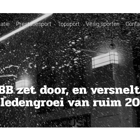
atie
Prestatiesport
Topsport
Veilig sporten
Conta
BB zet door, en versnel
 ledengroei van ruim 20