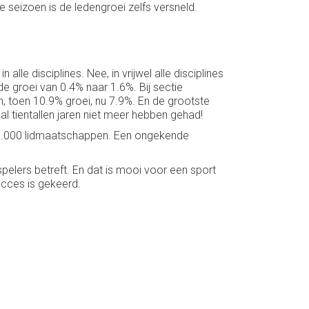
 seizoen is de ledengroei zelfs versneld.
lle disciplines. Nee, in vrijwel alle disciplines
e groei van 0.4% naar 1.6%. Bij sectie
, toen 10.9% groei, nu 7.9%. En de grootste
al tientallen jaren niet meer hebben gehad!
 23.000 lidmaatschappen. Een ongekende
e spelers betreft. En dat is mooi voor een sport
ucces is gekeerd.