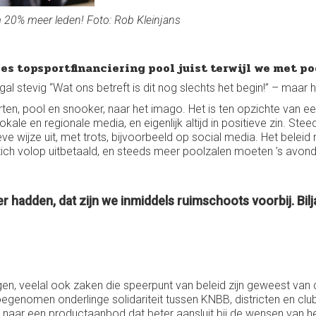
im 20% meer leden! Foto: Rob Kleinjans
es topsportfinanciering pool juist terwijl we met po
al stevig “Wat ons betreft is dit nog slechts het begin!” – maar hij
ljarten, pool en snooker, naar het imago. Het is ten opzichte van 
lokale en regionale media, en eigenlijk altijd in positieve zin. S
ieve wijze uit, met trots, bijvoorbeeld op social media. Het bel
zich volop uitbetaald, en steeds meer poolzalen moeten ’s avonds
r hadden, dat zijn we inmiddels ruimschoots voorbij. Bilj
ingen, veelal ook zaken die speerpunt van beleid zijn geweest va
toegenomen onderlinge solidariteit tussen KNBB, districten en 
 naar een productaanbod dat beter aansluit bij de wensen van h