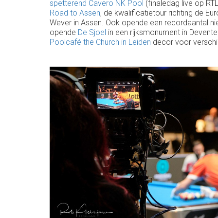
spetterend Cavero NK Pool
(finaledag live op RT
Road to Assen
, de kwalificatietour richting de E
Wever in Assen. Ook opende een recordaantal ni
opende
De Sjoel
in een rijksmonument in Devent
Poolcafé the Church in Leiden
decor voor verschi