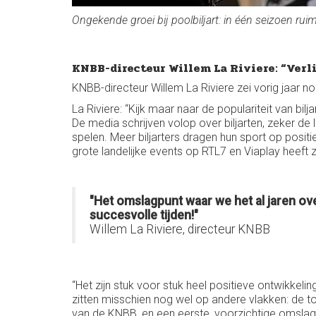
Ongekende groei bij poolbiljart: in één seizoen ru
KNBB-directeur Willem La Riviere: “Verli
KNBB-directeur Willem La Riviere zei vorig jaar nog
La Riviere: “Kijk maar naar de populariteit van bi
De media schrijven volop over biljarten, zeker de 
spelen. Meer biljarters dragen hun sport op posit
grote landelijke events op RTL7 en Viaplay heeft 
"Het omslagpunt waar we het al jaren ove
succesvolle tijden!"
Willem La Riviere, directeur KNBB
“Het zijn stuk voor stuk heel positieve ontwikkel
zitten misschien nog wel op andere vlakken: de 
van de KNBB, en een eerste, voorzichtige omslag