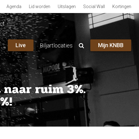
Agenda
Lid worden
Uitslagen
Social Wall
Kortingen
ct
Live
Mijn KNBB
Biljartlocaties
t naar ruim 3%.
%!