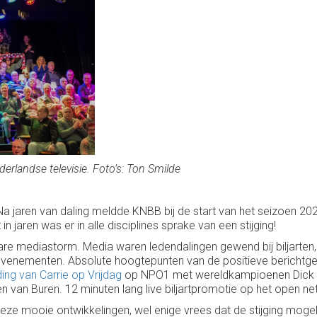
ederlandse televisie. Foto’s: Ton Smilde
 Na jaren van daling meldde KNBB bij de start van het seizoen 2024
in jaren was er in alle disciplines sprake van een stijging!
e mediastorm. Media waren ledendalingen gewend bij biljarten, ge
 evenementen. Absolute hoogtepunten van de positieve berichtg
ding van Carrie op Vrijdag
op NPO1 met wereldkampioenen Dick 
den van Buren. 12 minuten lang live biljartpromotie op het open n
 deze mooie ontwikkelingen, wel enige vrees dat de stijging mogelij