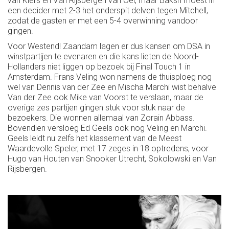
van Kiers en Van Rijsbergen van Oei, maar Baksh moest in
een decider met 2-3 het onderspit delven tegen Mitchell,
zodat de gasten er met een 5-4 overwinning vandoor
gingen.
Voor Westend! Zaandam lagen er dus kansen om DSA in
winstpartijen te evenaren en die kans lieten de Noord-
Hollanders niet liggen op bezoek bij Final Touch 1 in
Amsterdam. Frans Veling won namens de thuisploeg nog
wel van Dennis van der Zee en Mischa Marchi wist behalve
Van der Zee ook Mike van Voorst te verslaan, maar de
overige zes partijen gingen stuk voor stuk naar de
bezoekers. Die wonnen allemaal van Zorain Abbass.
Bovendien versloeg Ed Geels ook nog Veling en Marchi.
Geels leidt nu zelfs het klassement van de Meest
Waardevolle Speler, met 17 zeges in 18 optredens, voor
Hugo van Houten van Snooker Utrecht, Sokolowski en Van
Rijsbergen.