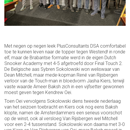
Met negen op negen leek PlusConsultants DSA comfortabel
toe te kunnen leven naar de topper tegen Westend! in ronde
elf, maar de Brabantse formatie werd in de eigen Dutch
Snooker Academy met 4-5 afgetroefd door Final Touch 2.
De Belgische aas Sybren Sokolowski won weliswaar van
Dean Mitchell, maar mede-kopman René van Rijsbergen
verloor van de Touch-man in bloedvorm Jasha Kiers, terwijl
vaste waarde Ameer Baksh zich in een vijfsetter gewonnen
moest geven tegen Kendrew Oei.
Toen Oei vervolgens Sokolowski diens tweede nederlaag
van het seizoen toebracht en Kiers ook nog eens Baksh
klopte, namen de Amsterdammers een serieus voorschot
op de winst, ook al versloeg Van Rijsbergen wel Mitchell
voor een 2-4 tussenstand. Sokolowski won daarna met 3-0