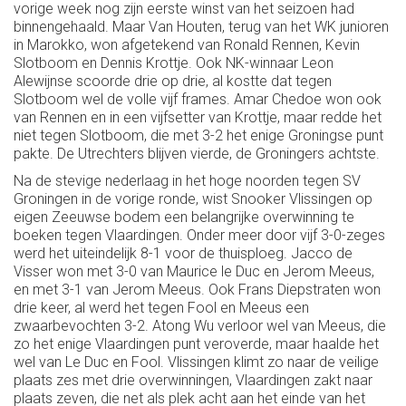
vorige week nog zijn eerste winst van het seizoen had
binnengehaald. Maar Van Houten, terug van het WK junioren
in Marokko, won afgetekend van Ronald Rennen, Kevin
Slotboom en Dennis Krottje. Ook NK-winnaar Leon
Alewijnse scoorde drie op drie, al kostte dat tegen
Slotboom wel de volle vijf frames. Amar Chedoe won ook
van Rennen en in een vijfsetter van Krottje, maar redde het
niet tegen Slotboom, die met 3-2 het enige Groningse punt
pakte. De Utrechters blijven vierde, de Groningers achtste.
Na de stevige nederlaag in het hoge noorden tegen SV
Groningen in de vorige ronde, wist Snooker Vlissingen op
eigen Zeeuwse bodem een belangrijke overwinning te
boeken tegen Vlaardingen. Onder meer door vijf 3-0-zeges
werd het uiteindelijk 8-1 voor de thuisploeg. Jacco de
Visser won met 3-0 van Maurice le Duc en Jerom Meeus,
en met 3-1 van Jerom Meeus. Ook Frans Diepstraten won
drie keer, al werd het tegen Fool en Meeus een
zwaarbevochten 3-2. Atong Wu verloor wel van Meeus, die
zo het enige Vlaardingen punt veroverde, maar haalde het
wel van Le Duc en Fool. Vlissingen klimt zo naar de veilige
plaats zes met drie overwinningen, Vlaardingen zakt naar
plaats zeven, die net als plek acht aan het einde van het