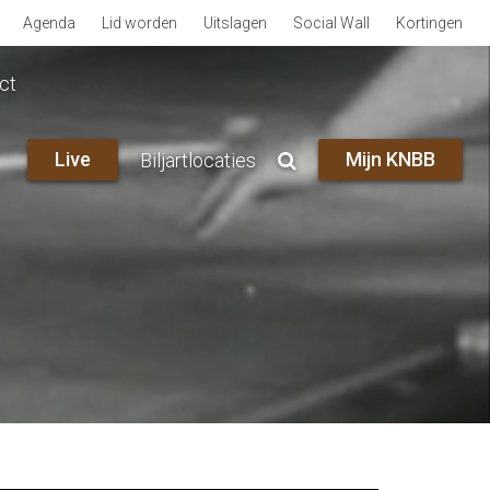
Agenda
Lid worden
Uitslagen
Social Wall
Kortingen
ct
Live
Mijn KNBB
Biljartlocaties