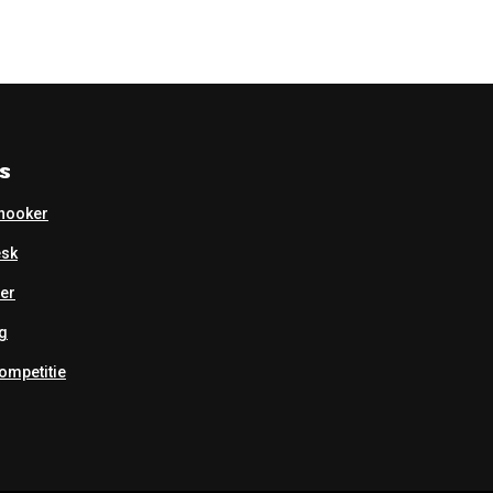
s
nooker
esk
er
g
mpetitie