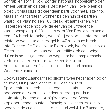
Sohrabi en Tonnie Kok. Zonder nationaal koppelkampioen
Ameer Baksh en de sterke Belg Kevin van Hove, bleek de
ploeg uit Maassluis dit keer geen partij voor het Dieze-trio.
Maas en Vandersteen wonnen beiden hun drie partijen,
waarbij de Vlaming een 100-break liet aantekenen. Van
Rijsbergen redde nog wel de eer van de uittredende
kampioensploeg uit Maassluis door Van Roy te verslaan en
een 104-break te maken, waarbij hij de voorlaatste rode bal
miste op weg naar een mogelijk 147 maximum break.
InterConnect De Dieze, waar Bjorn Kock, Ivo Kraus en Nick
Tielemans in de loop van de competitie ook de nodige
duiten in het zakje deden op weg naar het kampioenschap,
verloor dit seizoen maar twee keer: 5-4 uit bij
Amigio/Inpower en 7-2 uit bij die andere titelkandidaat
Westend Zaandam.
Ook Westend Zaandam liep slechts twee nederlagen op dit
seizoen, uit bij InterConnect De Dieze en uit bij
Sportcentrum Utrecht. Juist tegen die laatste ploeg
begonnen de Noord-Hollanders zaterdag aan hun
slotmatch, hopend dat Amigio/Inpower de Bossche
koploper genoeg punten afhandig zou kunnen maken. Na
twee van de drie sessies stond het al wel 4-1 in Zaandam,