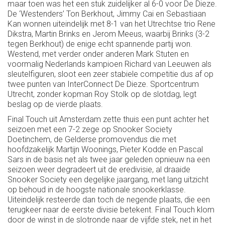
maar toen was het een stuk zuidelijker al 6-0 voor De Dieze.
De ‘Westenders’ Ton Berkhout, Jimmy Cai en Sebastiaan
Kan wonnen uiteindelijk met 8-1 van het Utrechtse trio Rene
Dikstra, Martin Brinks en Jerom Meeus, waarbij Brinks (3-2
tegen Berkhout) de enige echt spannende partij won.
Westend, met verder onder anderen Mark Stuten en
voormalig Nederlands kampioen Richard van Leeuwen als
sleutelfiguren, sloot een zeer stabiele competitie dus af op
twee punten van InterConnect De Dieze. Sportcentrum
Utrecht, zonder kopman Roy Stolk op de slotdag, legt
beslag op de vierde plaats.
Final Touch uit Amsterdam zette thuis een punt achter het
seizoen met een 7-2 zege op Snooker Society
Doetinchem, de Gelderse promovendus die met
hoofdzakelijk Martijn Woonings, Pieter Kodde en Pascal
Sars in de basis net als twee jaar geleden opnieuw na een
seizoen weer degradeert uit de eredivisie, al draaide
Snooker Society een degelijke jaargang, met lang uitzicht
op behoud in de hoogste nationale snookerklasse.
Uiteindelijk resteerde dan toch de negende plaats, die een
terugkeer naar de eerste divisie betekent. Final Touch klom
door de winst in de slotronde naar de vijfde stek, net in het