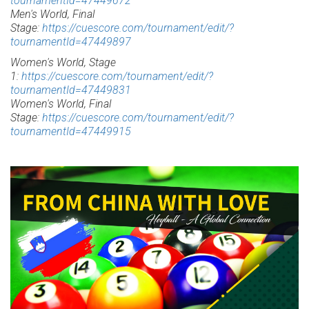
tournamentId=47449672
Men's World, Final
Stage:
https://cuescore.com/tournament/edit/?
tournamentId=47449897
Women's World, Stage
1:
https://cuescore.com/tournament/edit/?
tournamentId=47449831
Women's World, Final
Stage:
https://cuescore.com/tournament/edit/?
tournamentId=47449915