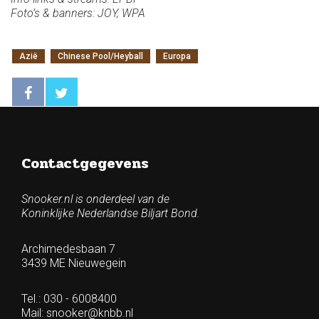
Foto’s & banners: JOY, WPA
Azië
Chinese Pool/Heyball
Europa
Contactgegevens
Snooker.nl is onderdeel van de
Koninklijke Nederlandse Biljart Bond.
Archimedesbaan 7
3439 ME Nieuwegein
Tel.: 030 - 6008400
Mail:
snooker@knbb.nl