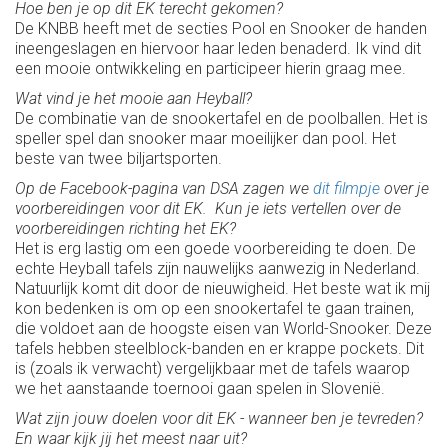
Hoe ben je op dit EK terecht gekomen?
De KNBB heeft met de secties Pool en Snooker de handen
ineengeslagen en hiervoor haar leden benaderd. Ik vind dit
een mooie ontwikkeling en participeer hierin graag mee.
Wat vind je het mooie aan Heyball?
De combinatie van de snookertafel en de poolballen. Het is
speller spel dan snooker maar moeilijker dan pool. Het
beste van twee biljartsporten.
Op de Facebook-pagina van DSA zagen we
dit filmpje
over je
voorbereidingen voor dit EK. Kun je iets vertellen over de
voorbereidingen richting het EK?
Het is erg lastig om een goede voorbereiding te doen. De
echte Heyball tafels zijn nauwelijks aanwezig in Nederland.
Natuurlijk komt dit door de nieuwigheid. Het beste wat ik mij
kon bedenken is om op een snookertafel te gaan trainen,
die voldoet aan de hoogste eisen van World-Snooker. Deze
tafels hebben steelblock-banden en er krappe pockets. Dit
is (zoals ik verwacht) vergelijkbaar met de tafels waarop
we het aanstaande toernooi gaan spelen in Slovenië.
Wat zijn jouw doelen voor dit EK - wanneer ben je tevreden?
En waar kijk jij het meest naar uit?