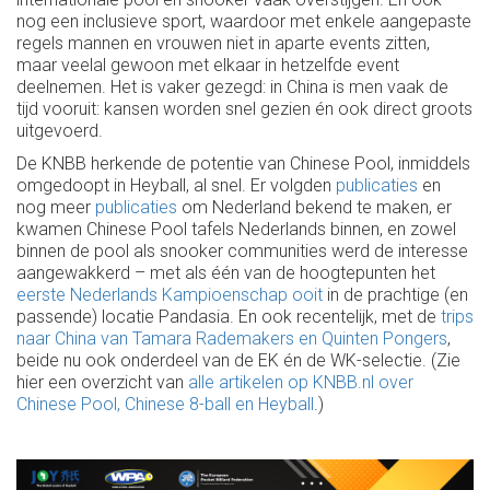
nog een inclusieve sport, waardoor met enkele aangepaste
regels mannen en vrouwen niet in aparte events zitten,
maar veelal gewoon met elkaar in hetzelfde event
deelnemen. Het is vaker gezegd: in China is men vaak de
tijd vooruit: kansen worden snel gezien én ook direct groots
uitgevoerd.
De KNBB herkende de potentie van Chinese Pool, inmiddels
omgedoopt in Heyball, al snel. Er volgden
publicaties
en
nog meer
publicaties
om Nederland bekend te maken, er
kwamen Chinese Pool tafels Nederlands binnen, en zowel
binnen de pool als snooker communities werd de interesse
aangewakkerd – met als één van de hoogtepunten het
eerste Nederlands Kampioenschap ooit
in de prachtige (en
passende) locatie Pandasia. En ook recentelijk, met de
trips
naar China van Tamara Rademakers en Quinten Pongers
,
beide nu ook onderdeel van de EK én de WK-selectie. (Zie
hier een overzicht van
alle artikelen op KNBB.nl over
Chinese Pool, Chinese 8-ball en Heyball
.)