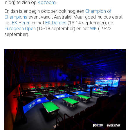
inlog) te zien op
Kozoom
.
En dan is er begin oktober ook nog een
Champion of
Champions
event vanuit Australië! Maar goed, nu dus eerst
het
EK Heren
en het
EK Dames
(13-14 september), de
European Open
(15-18 september) en het
WK
(19-22
september).