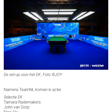
De set-up voor het EK. Foto ©JOY
Namens TeamNL komen in actie:
Selectie EK
Tamara Rademakers
John van Gorp