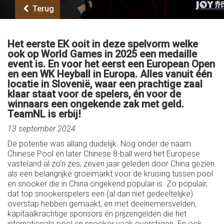
Terug
Het eerste EK ooit in deze spelvorm welke
ook op World Games in 2025 een medaille
event is. En voor het eerst een European Open
en een WK Heyball in Europa. Alles vanuit één
locatie in Slovenië, waar een prachtige zaal
klaar staat voor de spelers, én voor de
winnaars een ongekende zak met geld.
TeamNL is erbij!
13 september 2024
De potentie was allang duidelijk. Nog onder de naam
Chinese Pool en later Chinese 8-ball werd het Europese
vasteland al zo’n zes, zeven jaar geleden door China gezien
als een belangrijke groeimarkt voor de kruising tussen pool
en snooker die in China ongekend populair is. Zo populair,
dat top snookerspelers een (al dan niet gedeeltelijke)
overstap hebben gemaakt, en met deelnemersvelden,
kapitaalkrachtige sponsors én prijzengelden die het
internationale pool en snooker vaak overstijgen. En ook