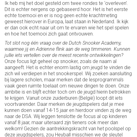
Ik heb mij het doel gesteld om twee rondes te ‘overleven’.
Dit is echter nergens op gebaseerd hoor. Het is het eerste
echte toernooi en er is nog geen echte krachtmeting
geweest hierover in Europa, laat staan in Nederland. Ik kijk
er dan ook echt naar uit om te ervaren wie het spel spelen
en hoe het toernooi zich gaat ontvouwen.
Tot slot nog één vraag over de Dutch Snooker Academy,
waarmee jij en Adrienne flink aan de weg timmeren. Kunnen
jullie iets vertellen over de meest recente ontwikkelingen?
Onze focus ligt geheel op snooker, zoals de naam al
aangeeft. Het is echter enorm lastig om jeugd te vinden die
zich wil verdiepen in het snookerspel. Wij zoeken aansluiting
bij lagere scholen, maar merken dat de lesprogramma’s
vaak geen ruimte toelaat om nieuwe dingen te doen. Onze
ambitie is en blijft echter toch om de jeugd hierin betrokken
te krijgen. Vanuit onze zuiderburen (België) loopt dit iets
voortvarender. Daar merken de jeugdspelers dat je mee
kunnen doen vanaf 14-15 jaar en hierdoor vinden zij de weg
naar de DSA. Wij leggen tenslotte de focus al op kinderen
vanaf 8 jaar, maar uiteraard zijn tieners ook meer dan
welkom! Gezien de aantrekkingskracht van het poolspel op
deze jeugdspelers, zou Heyball misschien we de sleutel