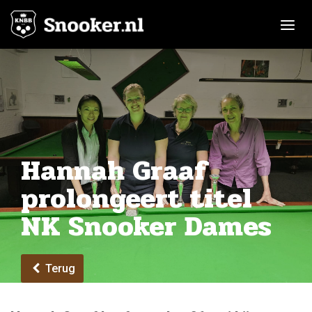
Toggle n
Hannah Graaf
prolongeert titel
NK Snooker Dames
Terug