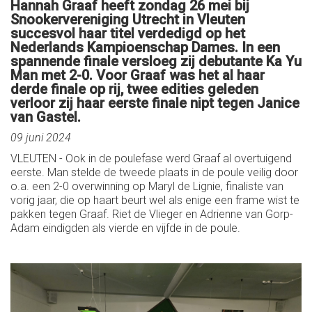
Hannah Graaf heeft zondag 26 mei bij
Snookervereniging Utrecht in Vleuten
succesvol haar titel verdedigd op het
Nederlands Kampioenschap Dames. In een
spannende finale versloeg zij debutante Ka Yu
Man met 2-0. Voor Graaf was het al haar
derde finale op rij, twee edities geleden
verloor zij haar eerste finale nipt tegen Janice
van Gastel.
09 juni 2024
VLEUTEN - Ook in de poulefase werd Graaf al overtuigend
eerste. Man stelde de tweede plaats in de poule veilig door
o.a. een 2-0 overwinning op Maryl de Lignie, finaliste van
vorig jaar, die op haart beurt wel als enige een frame wist te
pakken tegen Graaf. Riet de Vlieger en Adrienne van Gorp-
Adam eindigden als vierde en vijfde in de poule.