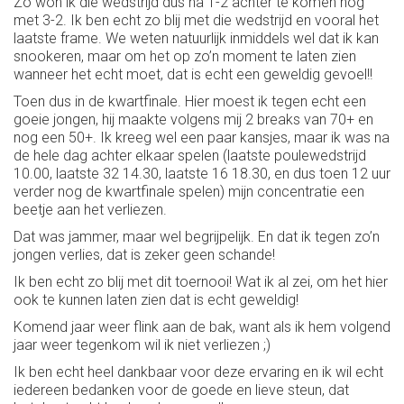
Zo won ik die wedstrijd dus na 1-2 achter te komen nog
met 3-2. Ik ben echt zo blij met die wedstrijd en vooral het
laatste frame. We weten natuurlijk inmiddels wel dat ik kan
snookeren, maar om het op zo’n moment te laten zien
wanneer het echt moet, dat is echt een geweldig gevoel!!
Toen dus in de kwartfinale. Hier moest ik tegen echt een
goeie jongen, hij maakte volgens mij 2 breaks van 70+ en
nog een 50+. Ik kreeg wel een paar kansjes, maar ik was na
de hele dag achter elkaar spelen (laatste poulewedstrijd
10.00, laatste 32 14.30, laatste 16 18.30, en dus toen 12 uur
verder nog de kwartfinale spelen) mijn concentratie een
beetje aan het verliezen.
Dat was jammer, maar wel begrijpelijk. En dat ik tegen zo’n
jongen verlies, dat is zeker geen schande!
Ik ben echt zo blij met dit toernooi! Wat ik al zei, om het hier
ook te kunnen laten zien dat is echt geweldig!
Komend jaar weer flink aan de bak, want als ik hem volgend
jaar weer tegenkom wil ik niet verliezen ;)
Ik ben echt heel dankbaar voor deze ervaring en ik wil echt
iedereen bedanken voor de goede en lieve steun, dat