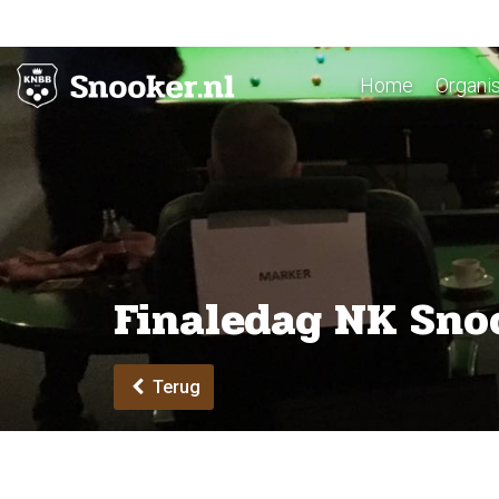
Home
Organis
Finaledag NK Snook
Terug