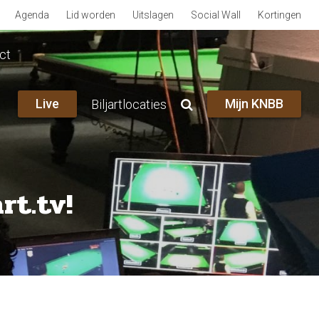
Agenda
Lid worden
Uitslagen
Social Wall
Kortingen
ct
Live
Mijn KNBB
Biljartlocaties
rt.tv!