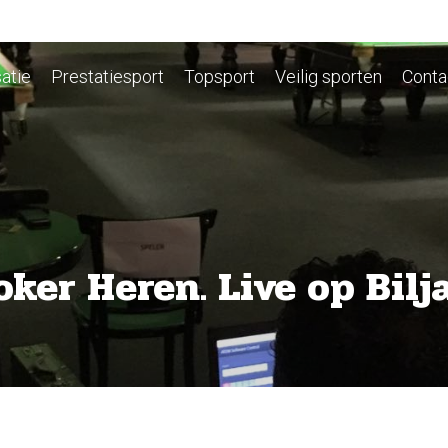
atie
Prestatiesport
Topsport
Veilig sporten
Conta
er Heren. Live op Bilja