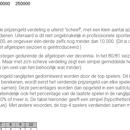
e prijzengeld verdeling is uiterst “scheef”, met een klein aantal s
dienen. Uiteraard is dit niet ongebruikelijk in professionele spo
0, en ongeveer één-derde zelfs nog minder dan 10.000. (Dit is d
t afgelopen seizoen is geïntroduceerd.)
h) gestegen gedurende de afgelopen vier decennia. In het 80/81 
s. Maar met zo’n scheve verdeling zegt een simpel gemiddelde hel
(en veel van hen behoorlijk wat minder).
zengeld ranglijsten gedomineerd worden door de top spelers. Dit
erekenen, wordt eerst het verdiende prijzengeld van elke spele
rs samen). Deze percentages worden dan opgeteld in een subtotaal
iteindelijk ook het percentage van de laatste speler in de ranglij
 80% of meer is. De tabel hieronder geeft een simpel (hypotheti
lauw). Met andere woorden, de top-4 spelers verdienden samen me