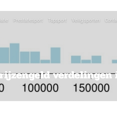
atie
Prestatiesport
Topsport
Veilig sporten
Conta
rijzengeld verdelingen 