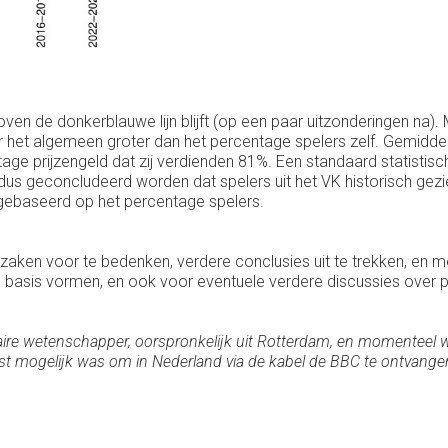
jd boven de donkerblauwe lijn blijft (op een paar uitzonderingen n
er het algemeen groter dan het percentage spelers zelf. Gemidde
tage prijzengeld dat zij verdienden 81%. Een standaard statist
n dus geconcludeerd worden dat spelers uit het VK historisch gezi
gebaseerd op het percentage spelers.
orzaken voor te bedenken, verdere conclusies uit te trekken, en 
e basis vormen, en ook voor eventuele verdere discussies over pr
naire wetenschapper, oorspronkelijk uit Rotterdam, en momenteel 
erst mogelijk was om in Nederland via de kabel de BBC te ontvange