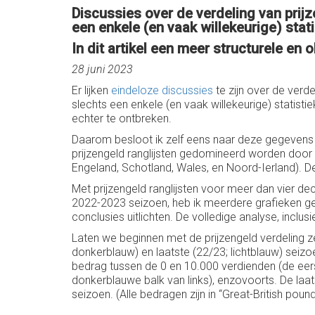
Discussies over de verdeling van prij
een enkele (en vaak willekeurige) sta
In dit artikel een meer structurele en
28 juni 2023
Er lijken
eindeloze discussies
te zijn over de verd
slechts een enkele (en vaak willekeurige) statis
echter te ontbreken.
Daarom besloot ik zelf eens naar deze gegevens te
prijzengeld ranglijsten gedomineerd worden door 
Engeland, Schotland, Wales, en Noord-Ierland). 
Met prijzengeld ranglijsten voor meer dan vier de
2022-2023 seizoen, heb ik meerdere grafieken gepro
conclusies uitlichten. De volledige analyse, inclusi
Laten we beginnen met de prijzengeld verdeling z
donkerblauw) en laatste (22/23; lichtblauw) seizoe
bedrag tussen de 0 en 10.000 verdienden (de eer
donkerblauwe balk van links), enzovoorts. De laa
seizoen. (Alle bedragen zijn in “Great-British poun