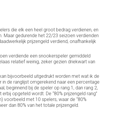
pelers die elk een heel groot bedrag verdienen, en
rten. Maar gedurende het 22/23 seizoen verdienden
aadwerkelijk prijzengeld verdiend, onafhankelijk
seizoen verdiende een snookerspeler gemiddeld
aas relatief weinig, zeker gezien driekwart van
 kan bijvoorbeeld uitgedrukt worden met wat ik de
r in de ranglijst omgerekend naar een percentage
, beginnend bij de speler op rang 1, dan rang 2,
st erbij opgeteld wordt. De “80% prijzengeld rang”
sch) voorbeeld met 10 spelers, waar de “80%
er dan 80% van het totale prijzengeld.