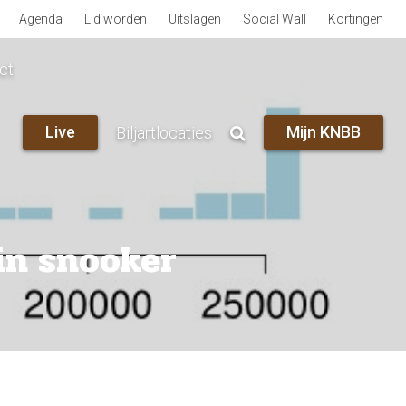
Agenda
Lid worden
Uitslagen
Social Wall
Kortingen
ct
Live
Mijn KNBB
Biljartlocaties
in snooker