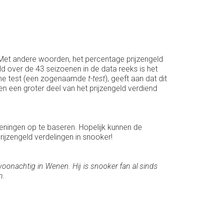
a). Met andere woorden, het percentage prijzengeld
ld over de 43 seizoenen in de data reeks is het
ische test (een zogenaamde
t-test
), geeft aan dat dit
en een groter deel van het prijzengeld verdiend
meningen op te baseren. Hopelijk kunnen de
ijzengeld verdelingen in snooker!
woonachtig in Wenen. Hij is snooker fan al sinds
n.