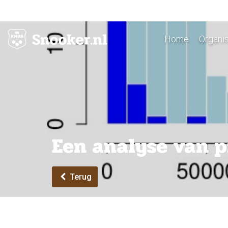
Home
Organis
Een analyse van p
Terug