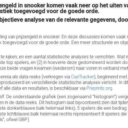
zengeld in snooker komen vaak neer op het uiten 
tistiek toegevoegd voor de goede orde.
 objectieve analyse van de relevante gegevens, do
eling van prijzengeld in snooker. En deze discussies komen vaak
tiek toegevoegd voor de goede orde. Een meer structurele en obje
 kijken, en een aantal statistische analyses te verrichten. Wat m
de top spelers, en (2) in hoeverre deze gedomineerd worden door 
Deze beide vragen kwamen (wederom) naar voren in verband met h
cennia als data reeks (verkregen via
CueTracker
), beginnend met
duceerd en verschillende statistische analyses verricht. In dit a
ef alle data en resultaten, is beschikbaar via
Preprints.org
.
elf. De onderstaande grafiek (een zogenaamd “histogram”) vergel
n in de data reeks. Dit histogram laat bijvoorbeeld zien dat tij
ste donkerblauwe balk helemaal links), 5 spelers die een bedra
tste lichtblauwe balk helemaal rechts representeert 8 spelers di
ds”, ofwel GBP.)