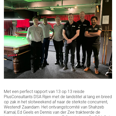
Met een perfect rapport van 13 op 13 reisde
PlusConsultants DSA Rijen met de landstitel al lang en breed
op zak in het slotweekend af naar de sterkste concurrent,
Westend! Zaandam. Het ontvangstcomité van Shahzeb
Kamal, Ed Geels en Dennis van der Zee trakteerde de