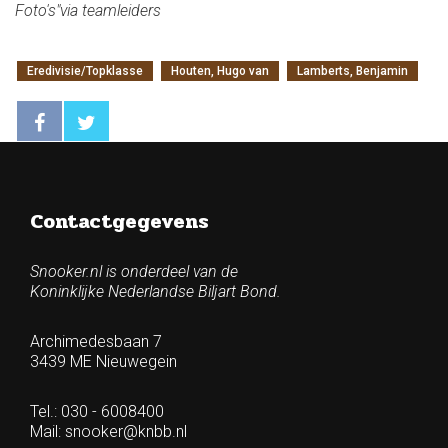
Foto's"via teamleiders
Eredivisie/Topklasse
Houten, Hugo van
Lamberts, Benjamin
Contactgegevens
Snooker.nl is onderdeel van de
Koninklijke Nederlandse Biljart Bond.
Archimedesbaan 7
3439 ME Nieuwegein
Tel.: 030 - 6008400
Mail:
snooker@knbb.nl