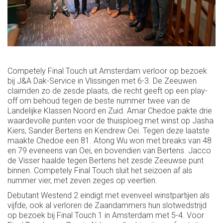
Competely Final Touch uit Amsterdam verloor op bezoek
bij J&A Dak-Service in Vlissingen met 6-3. De Zeeuwen
claimden zo de zesde plaats, die recht geeft op een play-
off om behoud tegen de beste nummer twee van de
Landelijke Klassen Noord en Zuid. Amar Chedoe pakte drie
waardevolle punten voor de thuisploeg met winst op Jasha
Kiers, Sander Bertens en Kendrew Oei. Tegen deze laatste
maakte Chedoe een 81. Atong Wu won met breaks van 48
en 79 eveneens van Oei, en bovendien van Bertens. Jacco
de Visser haalde tegen Bertens het zesde Zeeuwse punt
binnen. Competely Final Touch sluit het seizoen af als
nummer vier, met zeven zeges op veertien.
Debutant Westend 2 eindigt met evenveel winstpartijen als
vijfde, ook al verloren de Zaandammers hun slotwedstrijd
op bezoek bij Final Touch 1 in Amsterdam met 5-4. Voor