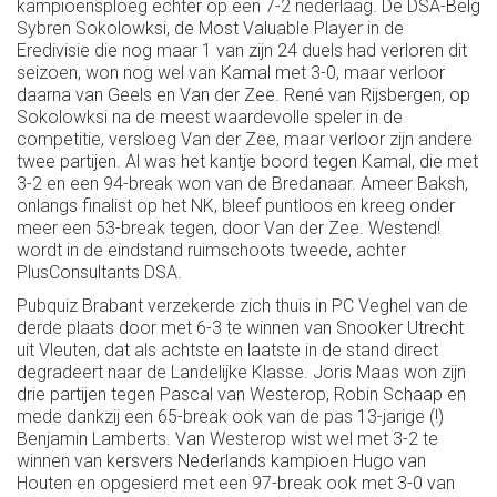
kampioensploeg echter op een 7-2 nederlaag. De DSA-Belg
Sybren Sokolowksi, de Most Valuable Player in de
Eredivisie die nog maar 1 van zijn 24 duels had verloren dit
seizoen, won nog wel van Kamal met 3-0, maar verloor
daarna van Geels en Van der Zee. René van Rijsbergen, op
Sokolowksi na de meest waardevolle speler in de
competitie, versloeg Van der Zee, maar verloor zijn andere
twee partijen. Al was het kantje boord tegen Kamal, die met
3-2 en een 94-break won van de Bredanaar. Ameer Baksh,
onlangs finalist op het NK, bleef puntloos en kreeg onder
meer een 53-break tegen, door Van der Zee. Westend!
wordt in de eindstand ruimschoots tweede, achter
PlusConsultants DSA.
Pubquiz Brabant verzekerde zich thuis in PC Veghel van de
derde plaats door met 6-3 te winnen van Snooker Utrecht
uit Vleuten, dat als achtste en laatste in de stand direct
degradeert naar de Landelijke Klasse. Joris Maas won zijn
drie partijen tegen Pascal van Westerop, Robin Schaap en
mede dankzij een 65-break ook van de pas 13-jarige (!)
Benjamin Lamberts. Van Westerop wist wel met 3-2 te
winnen van kersvers Nederlands kampioen Hugo van
Houten en opgesierd met een 97-break ook met 3-0 van