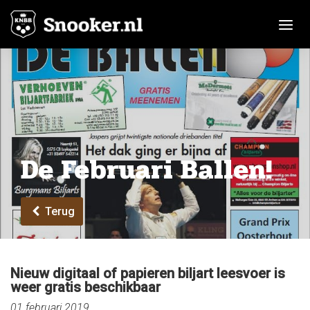
Toggle n
De Februari Ballen!
Terug
Nieuw digitaal of papieren biljart leesvoer is
weer gratis beschikbaar
01 februari 2019