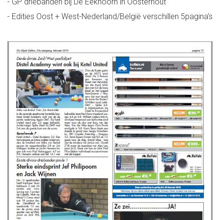
- GP driebanden bij De Eekhoorn in Oosterhout
- Edities Oost + West-Nederland/België verschillen 5pagina’s