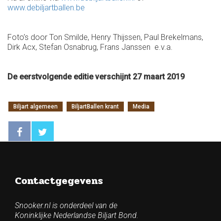
www.debiljartballen.be
Foto’s door Ton Smilde, Henry Thijssen, Paul Brekelmans,
Dirk Acx, Stefan Osnabrug, Frans Janssen e.v.a.
De eerstvolgende editie verschijnt 27 maart 2019
Biljart algemeen
BiljartBallen krant
Media
Contactgegevens
Snooker.nl is onderdeel van de
Koninklijke Nederlandse Biljart Bond.