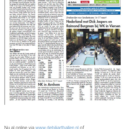
Nu al online via
www.debiljartballen.nl
of