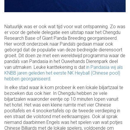
Natuurlijk was er ook wat tijd voor wat ontspanning. Zo was
er voor de gehele delegatie een uitstap naar het Chengdu
Research Base of Giant Panda Breeding georganiseerd.
Hier wordt onderzoek naar Panda’s gedaan maar ook
geborgd dat de populatie van deze bedreigde dierensoort
groeit. Dit doen ze met een wereldwijd programma waar de
panda’s van Pandasia in het Ouwehands Dierenpark deel
van uitmaken. Leuke kanttekening is dat
in Pandasia wij als
KNBB jaren geleden het eerste NK Heyball (Chinese pool)
hebben georganiseerd
.
In elke stad waar ik kom probeer ik een lokale biljartzaal te
bezoeken dus ook hier. In Chengdu hebben ze vele
biljartzalen waaronder eentje op 10 minuten lopen vanuit
het hotel. Het was een kleine ruimte met vier Chinese
pooltafels en 4 snookertafels op de tweede verdieping in
een straat die volstond met eetkraampjes. Ook al sprak
niemand daarbinnen Engels was het spelen van wat potjes
Chinese Billiards met de lokale spelers, voldoende om