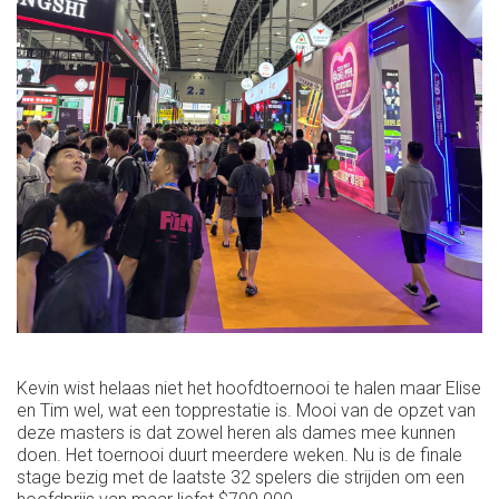
Kevin wist helaas niet het hoofdtoernooi te halen maar Elise
en Tim wel, wat een topprestatie is. Mooi van de opzet van
deze masters is dat zowel heren als dames mee kunnen
doen. Het toernooi duurt meerdere weken. Nu is de finale
stage bezig met de laatste 32 spelers die strijden om een