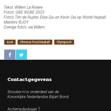
Tekst: Willem La Riviere
Foto's: GBE ©GBE 2025
Foto's Tim de Ruyter, Elise Qiu en Kevin Oei op World Heyball
Masters ©JOY
Overige foto's: via Willem
Azië
Chinese Pool/Heyball
Olympisch
Contactgegevens
Snooker.nl is onderdeel van de
Koninklijke Nederlandse Biljart Bond.
Archimedesbaan 7