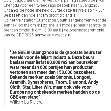
Op vrijdagochtend 9 mei vertrok ik per high speed trein van
Chengdu voor een tweedaags bezoek naar Guangzhou.
Ondanks de hoge snelheid duurde deze treinreis zo’n 7 uur.
Je beseft dan hoe enorm groot dit land is.
Op het treinstation Guangzhou South aangekomen wachtte
een taxi op mij om mij zo snel als mogelijk naar het hotel te
brengen omdat ik om 18.00 uur bij de openingsceremonie
van de GBE 2025 aanwezig moest zijn.
"De GBE in Guangzhou is de grootste beurs ter
wereld voor de biljart industrie. Deze beurs
beslaat maar liefst 80.000 m2 aan beursvloer
waar meer dan 600 partijen hun producten
vertonen aan meer dan 150.000 bezoekers.
Bekende merken zoals Simonis, Longoni,
Aramith, Dynaspheres, Taom, Diamond, Andy
Cloth, Star, Liber Win, maar ook vele voor
Europa nog onbekende merken hadden op de
GBE een stand"
Willem La Riviere