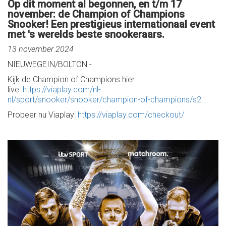
Op dit moment al begonnen, en t/m 17
november: de Champion of Champions
Snooker! Een prestigieus internationaal event
met 's werelds beste snookeraars.
13 november 2024
NIEUWEGEIN/BOLTON -
Kijk de Champion of Champions hier
live:
https://viaplay.com/nl-
nl/sport/snooker/snooker/champion-of-champions/s2...
Probeer nu Viaplay:
https://viaplay.com/checkout/