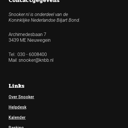
Contactgegevens
Snooker.nl is onderdeel van de
Koninklijke Nederlandse Biljart Bond.
Archimedesbaan 7
3439 ME Nieuwegein
Tel.: 030 - 6008400
Mail:
snooker@knbb.nl
Links
Over Snooker
Helpdesk
Kalender
Ranking