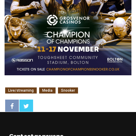
Live/streaming
Media
Snooker