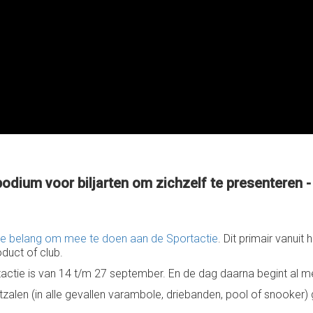
 podium voor biljarten om zichzelf te presenteren
te belang om mee te doen aan de Sportactie
. Dit primair vanui
duct of club.
tactie is van 14 t/m 27 september. En de dag daarna begint al 
jartzalen (in alle gevallen varambole, driebanden, pool of snooke