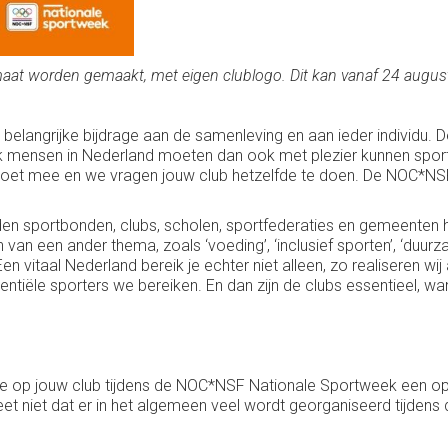
 maat worden gemaakt, met eigen clublogo. Dit kan vanaf 24 augus
een belangrijke bijdrage aan de samenleving en aan ieder individ
 mensen in Nederland moeten dan ook met plezier kunnen sporte
et mee en we vragen jouw club hetzelfde te doen. De NOC*NSF
 sportbonden, clubs, scholen, sportfederaties en gemeenten hun
van een ander thema, zoals ‘voeding’, ‘inclusief sporten’, ‘duurza
 Een vitaal Nederland bereik je echter niet alleen, zo realiseren
iële sporters we bereiken. En dan zijn de clubs essentieel, wa
e op jouw club tijdens de NOC*NSF Nationale Sportweek een open
eet niet dat er in het algemeen veel wordt georganiseerd tijdens