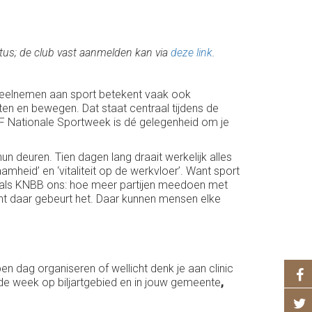
tus; de club vast aanmelden kan via
deze link
.
u. Deelnemen aan sport betekent vaak ook
n en bewegen. Dat staat centraal tijdens de
 Nationale Sportweek is dé gelegenheid om je
 deuren. Tien dagen lang draait werkelijk alles
amheid’ en ‘vitaliteit op de werkvloer’. Want sport
 wij als KNBB ons: hoe meer partijen meedoen met
nt daar gebeurt het. Daar kunnen mensen elke
 dag organiseren of wellicht denk je aan clinic
 de week
op biljartgebied en in jouw gemeente
,