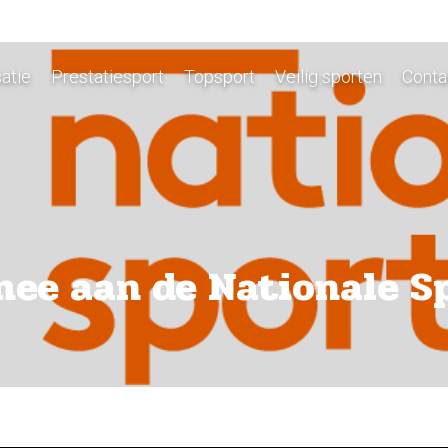
atie
Prestatiesport
Topsport
Veilig sporten
Conta
 mee aan de Nationale 