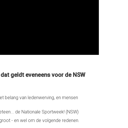
 - dat geldt eveneens voor de NSW
t het belang van ledenwerving, en mensen
meteen... de Nationale Sportweek! (NSW)
r) groot - en wel om de volgende redenen.