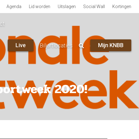
Agenda
Lid worden
Uitslagen
Social Wall
Kortingen
ct
Live
Mijn KNBB
Biljartlocaties
Sportweek 2020!