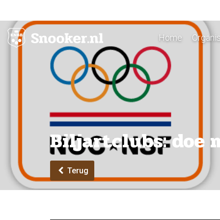
Home
Organis
Biljartclubs: doe
Terug