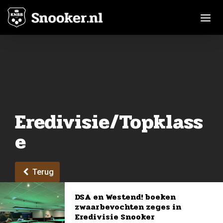
Toggle n
Eredivisie/Topklass
e
Terug
DSA en Westend! boeken
zwaarbevochten zeges in
Eredivisie Snooker