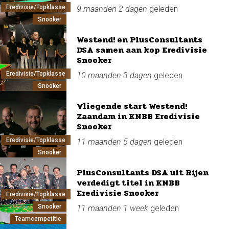
Eredivisie/Topklasse
9 maanden 2 dagen
geleden
Snooker
Westend! en PlusConsultants
DSA samen aan kop Eredivisie
Snooker
Eredivisie/Topklasse
10 maanden 3 dagen
geleden
Snooker
Vliegende start Westend!
Zaandam in KNBB Eredivisie
Snooker
Eredivisie/Topklasse
11 maanden 5 dagen
geleden
Snooker
PlusConsultants DSA uit Rijen
verdedigt titel in KNBB
Eredivisie Snooker
Eredivisie/Topklasse
Snooker
11 maanden 1 week
geleden
Teamcompetitie