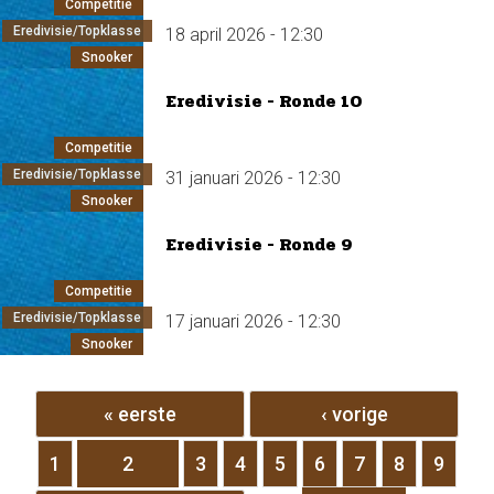
Competitie
Eredivisie/Topklasse
18 april 2026 - 12:30
Snooker
Eredivisie - Ronde 10
Competitie
Eredivisie/Topklasse
31 januari 2026 - 12:30
Snooker
Eredivisie - Ronde 9
Competitie
Eredivisie/Topklasse
17 januari 2026 - 12:30
Snooker
Pagina's
« eerste
‹ vorige
1
2
3
4
5
6
7
8
9