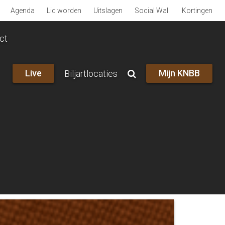
Agenda
Lid worden
Uitslagen
Social Wall
Kortingen
ct
Live
Mijn KNBB
Biljartlocaties