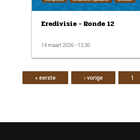
Eredivisie - Ronde 12
14 maart 2026 - 12:30
Pagina's
« eerste
‹ vorige
1