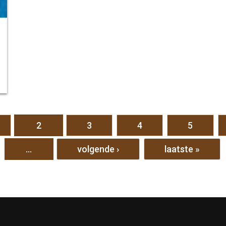
2
3
4
5
…
volgende ›
laatste »