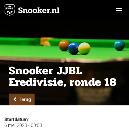
Toggle n
Snooker JJBL
Eredivisie, ronde 18
Terug
Startdatum:
6 mei 2023 - 00:00