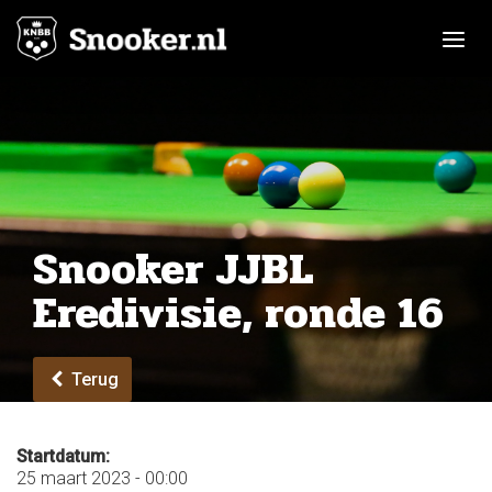
Toggle n
Snooker JJBL
Eredivisie, ronde 16
Terug
Startdatum:
25 maart 2023 - 00:00