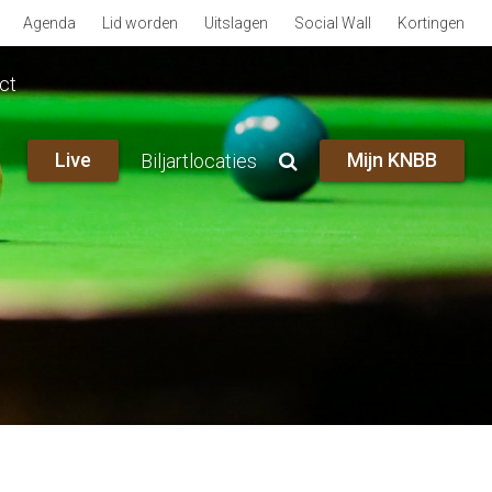
Agenda
Lid worden
Uitslagen
Social Wall
Kortingen
ct
Live
Mijn KNBB
Biljartlocaties