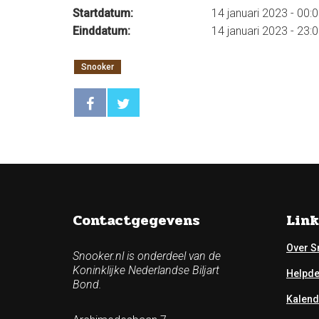
Startdatum:
14 januari 2023 - 00:
Einddatum:
14 januari 2023 - 23:
Snooker
Contactgegevens
Link
Over S
Snooker.nl is onderdeel van de
Koninklijke Nederlandse Biljart
Helpd
Bond.
Kalend