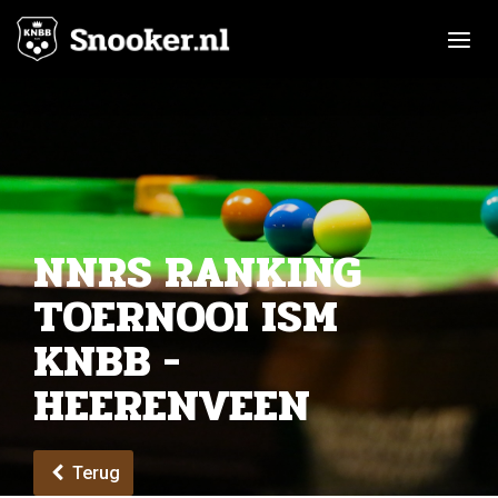
Toggle n
NNRS RANKING
TOERNOOI ISM
KNBB -
HEERENVEEN
Terug