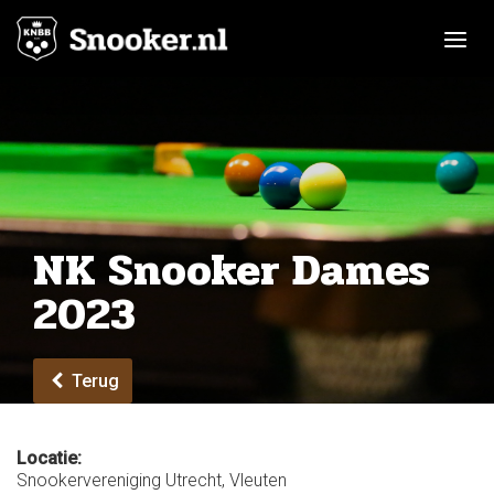
Toggle n
NK Snooker Dames
2023
Terug
Locatie:
Snookervereniging Utrecht, Vleuten