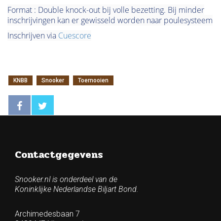
Format : Double knock-out bij volle bezetting. Bij minder
inschrijvingen kan er gewisseld worden naar poulesysteem
Inschrijven via
Cuescore
KNBB
Snooker
Toernooien
Contactgegevens
Snooker.nl is onderdeel van de
Koninklijke Nederlandse Biljart Bond.
Archimedesbaan 7