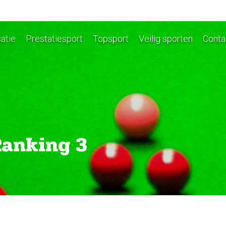
atie
Prestatiesport
Topsport
Veilig sporten
Conta
anking 3