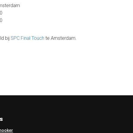
Amsterdam
00
00
d bij
SPC Final Touch
te Amsterdam.
s
nooker