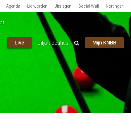
Agenda
Lid worden
Uitslagen
Social Wall
Kortingen
ct
Live
Mijn KNBB
Biljartlocaties