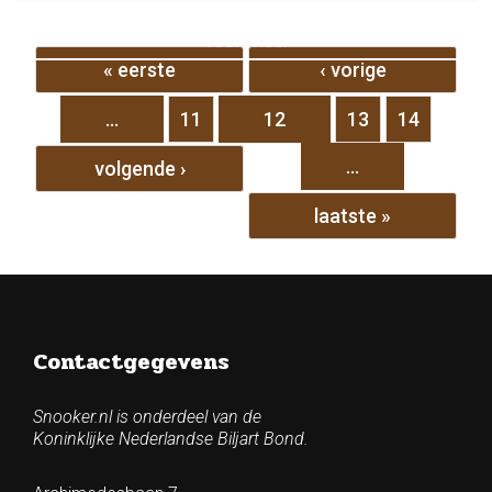
Pagina's
Toon meer
« eerste
‹ vorige
…
11
12
13
14
…
volgende ›
laatste »
Contactgegevens
Snooker.nl is onderdeel van de
Koninklijke Nederlandse Biljart Bond.