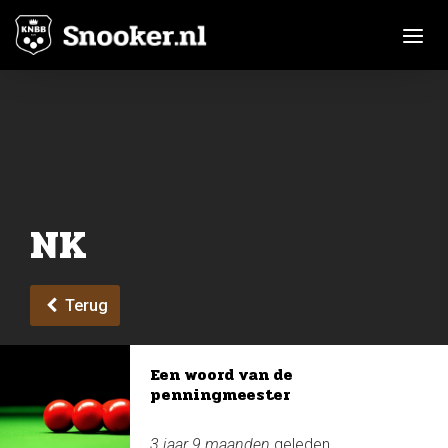
Toggle n
NK
Terug
Een woord van de
penningmeester
3 jaar 9 maanden
geleden