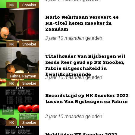
NK
Snooker
Mario Wehrmann verovert 4e
NK-titel heren snooker in
Zaandam
3 jaar 10 maanden
geleden
NK
Snooker
Titelhouder Van Rijsbergen wil
zesde keer goud op NK Snooker,
Fabrie uitgeschakeld in
kwalificatieronde
Fabrie, Raymon
3 jaar 10 maanden
geleden
NK
Snooker
Recordstrijd op NK Snooker 2022
tussen Van Rijsbergen en Fabrie
3 jaar 10 maanden
geleden
NK
Snooker
Meldtijden NK Snooker 2022