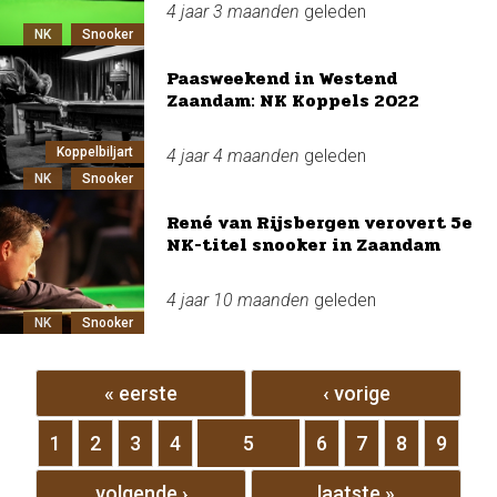
4 jaar 3 maanden
geleden
NK
Snooker
Paasweekend in Westend
Zaandam: NK Koppels 2022
Koppelbiljart
4 jaar 4 maanden
geleden
NK
Snooker
René van Rijsbergen verovert 5e
NK-titel snooker in Zaandam
4 jaar 10 maanden
geleden
NK
Snooker
Pagina's
« eerste
‹ vorige
1
2
3
4
5
6
7
8
9
volgende ›
laatste »