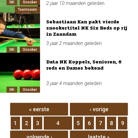
NK
Snooker
2 jaar 10 maanden
geleden
Toernooien
Sebastiaan Kan pakt vierde
snookertitel NK Six Reds op rij
in Zaandam
3 jaar 2 maanden
geleden
NK
Snooker
Data NK Koppels, Senioren, 6
reds en Dames bekend
3 jaar 4 maanden
geleden
NK
Snooker
Pagina's
« eerste
‹ vorige
1
2
3
4
5
6
7
8
9
volgende ›
laatste »