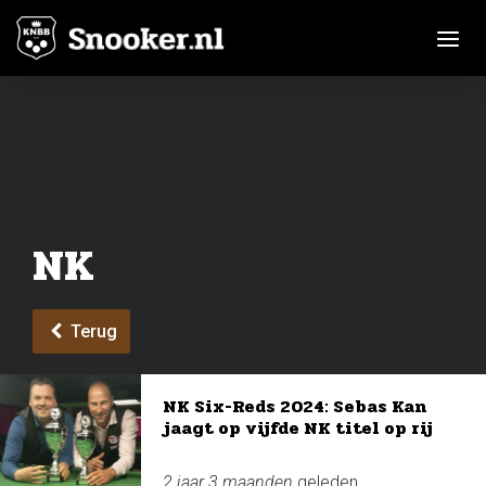
Toggle n
NK
Terug
NK Six-Reds 2024: Sebas Kan
jaagt op vijfde NK titel op rij
2 jaar 3 maanden
geleden