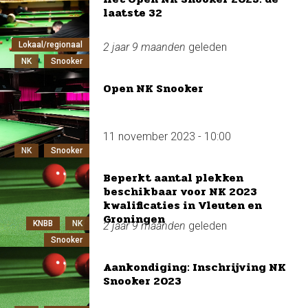
laatste 32
Lokaal/regionaal
2 jaar 9 maanden
geleden
NK
Snooker
Open NK Snooker
11 november 2023 - 10:00
NK
Snooker
Beperkt aantal plekken
beschikbaar voor NK 2023
kwalificaties in Vleuten en
Groningen
KNBB
NK
2 jaar 9 maanden
geleden
Snooker
Aankondiging: Inschrijving NK
Snooker 2023