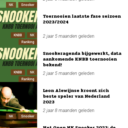
NK
Snooker
Toernooien laatste fase seizoen
2023/2024
KNBB
NK
2 jaar 5 maanden
geleden
Ranking
Snookeragenda bijgewerkt, data
aankomende KNBB toernooien
bekend!
KNBB
NK
2 jaar 5 maanden
geleden
Ranking
Leon Alewijnse kroont zich
beste speler van Nederland
2023
2 jaar 8 maanden
geleden
NK
Snooker
Het Open NK Snooker 2023: de