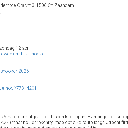
edempte Gracht 3, 1506 CA Zaandam
0
zondag 12 april:
naleweekend-nk-snooker
k-snooker-2026
toernooi/77314201
k
:
ht/Amsterdam afgesloten tussen knooppunt Everdingen en knooppu
 A27 (maar hou er rekening mee dat elke route langs Utrecht flin