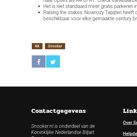
naar opties als A4 of A1. Check vanAnaarBet
Het is niet standaard meer gratis parkeren
Raising the stakes: Nowrozy Tapijten heeft 
beschikbaar voor elke gemaakte century bre
NK
Snooker
Contactgegevens
Link
Over S
Snooker.nl is onderdeel van de
Koninklijke Nederlandse Biljart
Helpd