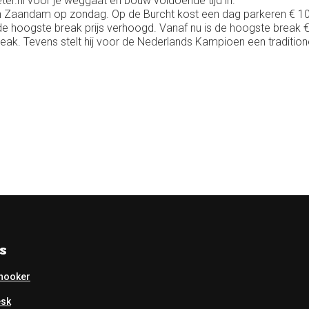
er.nl voor je weggaat en bouw voldoende tijd in.
 in Zaandam op zondag. Op de Burcht kost een dag parkeren € 10
de hoogste break prijs verhoogd. Vanaf nu is de hoogste break € 
ak. Tevens stelt hij voor de Nederlands Kampioen een traditione
s
nooker
esk