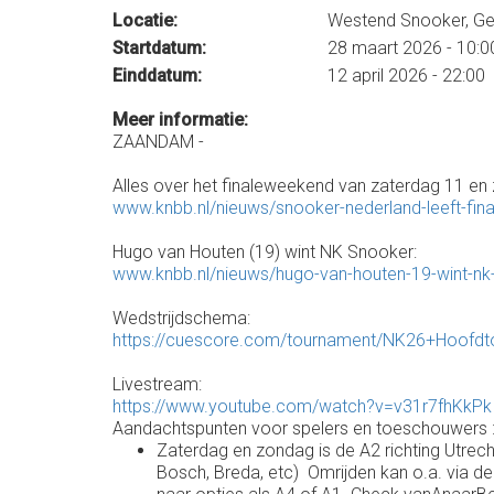
Locatie:
Westend Snooker, G
Startdatum:
28 maart 2026 - 10:0
Einddatum:
12 april 2026 - 22:00
Meer informatie:
ZAANDAM -
Alles over het finaleweekend van zaterdag 11 en 
www.knbb.nl/nieuws/snooker-nederland-leeft-fi
Hugo van Houten (19) wint NK Snooker:
www.knbb.nl/nieuws/hugo-van-houten-19-wint-n
Wedstrijdschema:
https://cuescore.com/tournament/NK26+Hoofd
Livestream:
https://www.youtube.com/watch?v=v31r7fhKkP
Aandachtspunten voor spelers en toeschouwers 
Zaterdag en zondag is de A2 richting Utrec
Bosch, Breda, etc) Omrijden kan o.a. via de