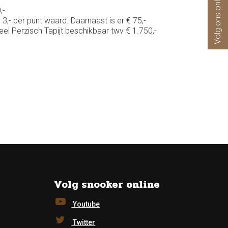
Volg ons online
,-
3,- per punt waard. Daarnaast is er € 75,-
el Perzisch Tapijt beschikbaar twv € 1.750,-
Volg snooker online
Youtube
Twitter