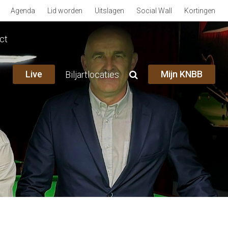
Agenda
Lid worden
Uitslagen
Social Wall
Kortingen
ct
Live
Mijn KNBB
Biljartlocaties