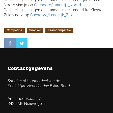
Noord vind je op
Cuescore/Landelijk_Noord
De indeling, uitslagen en standen in de Landerlijke Klasse
Zuid vind je op
Cuescore/Landelijk_Zuid
Competitie
Snooker
Teamcompetitie
Contactgegevens
Snooker.nl is onderdeel van de
Koninklijke Nederlandse Biljart Bond.
Archimedesbaan 7
3439 ME Nieuwegein